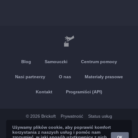
Blog
Samouczki
Centrum pomocy
Nasi partnerzy
O nas
Materiały prasowe
Kontakt
Programiści (API)
© 2026 Brickoft
Prywatność
Status usług
Używamy plików cookie, aby poprawić komfort
App Store
Google Play
korzystania z naszych usług i pomóc nam
zrozumieć, w jaki sposób użytkownicy z nich
OK