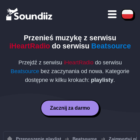
Przenieś muzykę z serwisu
iHeartRadio
do serwisu
Beatsource
Przejdź z serwisu
iHeartRadio
do serwisu
Beatsource
bez zaczynania od nowa. Kategorie
dostępne w kilku krokach:
playlisty
.
Zacznij za darmo
Przenoszenie playlist
Beatsource
Zaimportuj pla