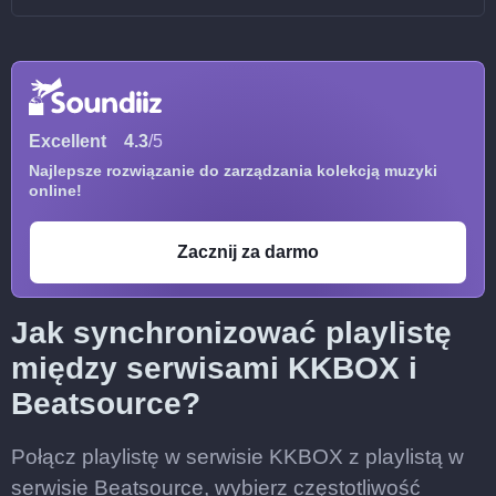
Excellent
4.3
/5
Najlepsze rozwiązanie do zarządzania kolekcją muzyki
online!
Zacznij za darmo
Jak synchronizować playlistę
między serwisami KKBOX i
Beatsource?
Połącz playlistę w serwisie KKBOX z playlistą w
serwisie Beatsource, wybierz częstotliwość