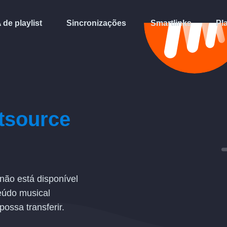
A de playlist
Sincronizações
Smartlinks
Pl
tsource
não está disponível
eúdo musical
possa transferir.