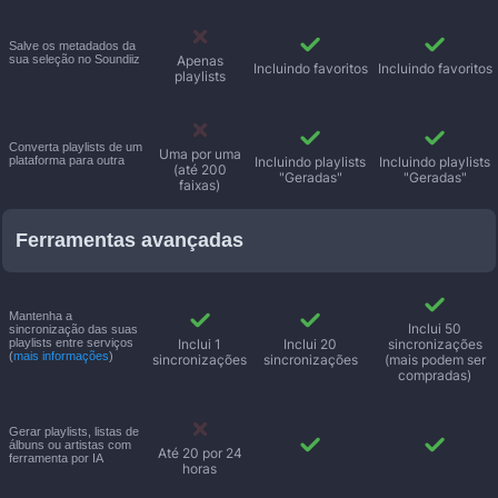
Salve os metadados da
sua seleção no Soundiiz
Apenas
Incluindo favoritos
Incluindo favoritos
playlists
Converta playlists de um
Uma por uma
plataforma para outra
Incluindo playlists
Incluindo playlists
(até 200
"Geradas"
"Geradas"
faixas)
Ferramentas avançadas
Mantenha a
Inclui 50
sincronização das suas
playlists entre serviços
Inclui 1
Inclui 20
sincronizações
(
mais informações
)
sincronizações
sincronizações
(mais podem ser
compradas)
Gerar playlists, listas de
álbuns ou artistas com
Até 20 por 24
ferramenta por IA
horas