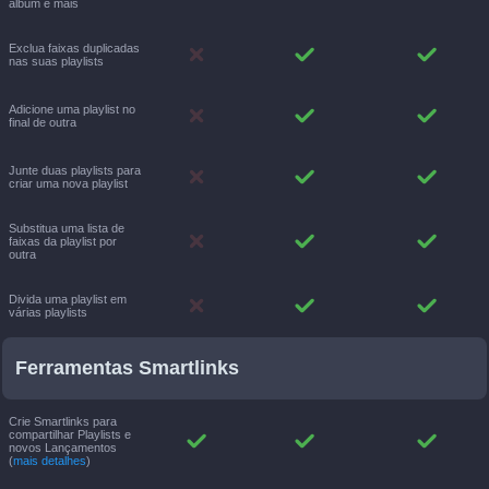
álbum e mais
Exclua faixas duplicadas
nas suas playlists
Adicione uma playlist no
final de outra
Junte duas playlists para
criar uma nova playlist
Substitua uma lista de
faixas da playlist por
outra
Divida uma playlist em
várias playlists
Ferramentas Smartlinks
Crie Smartlinks para
compartilhar Playlists e
novos Lançamentos
(
mais detalhes
)