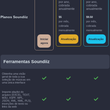
por ano,
por ano,
cobrada
cobrada
anualmente
anualmente
Planos Soundiiz
$5
$9.50
por mês,
por mês,
cobrada
cobrada
mensalmente
mensalmente
Iniciar
Atualização
Atualização
agora
Ferramentas Soundiiz
Obtenha uma visão
geral de toda a sua
seleção de músicas em
uma única interface
Importe playlist do
arquivo (EXCEL, TEXT,
M3U, XSPF, WPL,
JSON, XML, NML, PLS),
inserções de texto ou
links da web