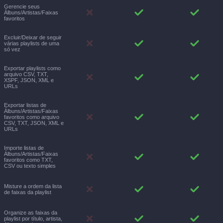
Gerencie seus
Álbuns/Artistas/Faixas
favoritos
Excluir/Deixar de seguir
várias playlists de uma
só vez
Exportar playlists como
arquivo CSV, TXT,
XSPF, JSON, XML e
URLs
Exportar listas de
Álbuns/Artistas/Faixas
favoritos como arquivo
CSV, TXT, JSON, XML e
URLs
Importe listas de
Álbuns/Artistas/Faixas
favoritos como TXT,
CSV ou texto simples
Misture a ordem da lista
de faixas da playlist
Organize as faixas da
playlist por título, artista,