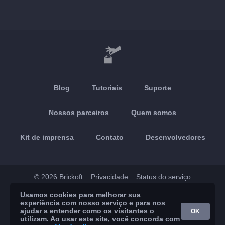
Blog
Tutoriais
Suporte
Nossos parceiros
Quem somos
Kit de imprensa
Contato
Desenvolvedores
© 2026 Brickoft
Privacidade
Status do serviço
Usamos cookies para melhorar sua
App Store
Google Play
experiência com nosso serviço e para nos
ajudar a entender como os visitantes o
OK
utilizam. Ao usar este site, você concorda com