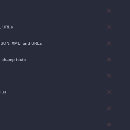
L, URLs
T, JSON, XML, and URLs
u champ texte
plus