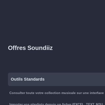
Offres Soundiiz
Outils Standards
Consulter toute votre collection musicale sur une interface
Importer vos playlists depuis un ficher (EXCEL, TEXT, M3U