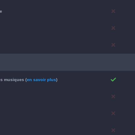
me
es musiques (
en savoir plus
)