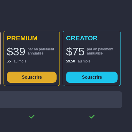
PREMIUM
CREATOR
$39
$75
par an paiement
par an paiement
annualisé
annualisé
$5
au mois
$9.50
au mois
Souscrire
Souscrire