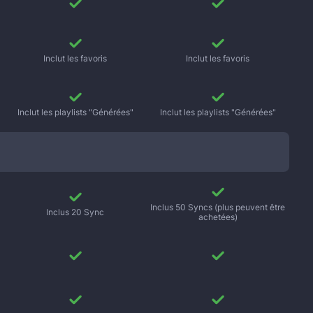
Inclut les favoris
Inclut les favoris
Inclut les playlists "Générées"
Inclut les playlists "Générées"
Inclus 50 Syncs (plus peuvent être
Inclus 20 Sync
achetées)