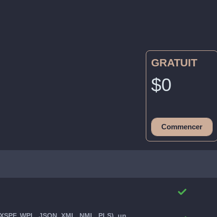
GRATUIT
$0
Commencer
, XSPF, WPL, JSON, XML, NML, PLS), un