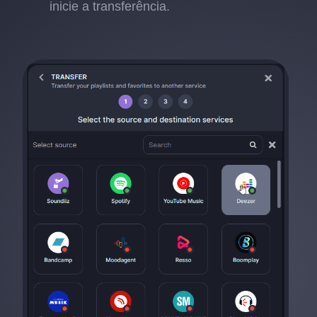
inicie a transferência.