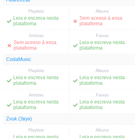
Playlists
Álbuns
Leia e escreva nesta
Sem acesso à essa
;
;
plataforma
plataforma
Artistas
Faixas
Sem acesso à essa
Leia e escreva nesta
;
;
plataforma
plataforma
CodaMusic
Playlists
Álbuns
Leia e escreva nesta
Leia e escreva nesta
;
;
plataforma
plataforma
Artistas
Faixas
Leia e escreva nesta
Leia e escreva nesta
;
;
plataforma
plataforma
Zvuk (Звук)
Playlists
Álbuns
Leia e escreva nesta
Leia e escreva nesta