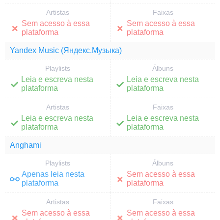
Artistas
Faixas
Sem acesso à essa
Sem acesso à essa
;
;
plataforma
plataforma
Yandex Music (Яндекс.Музыка)
Playlists
Álbuns
Leia e escreva nesta
Leia e escreva nesta
;
;
plataforma
plataforma
Artistas
Faixas
Leia e escreva nesta
Leia e escreva nesta
;
;
plataforma
plataforma
Anghami
Playlists
Álbuns
Apenas leia nesta
Sem acesso à essa
;
;
plataforma
plataforma
Artistas
Faixas
Sem acesso à essa
Sem acesso à essa
;
;