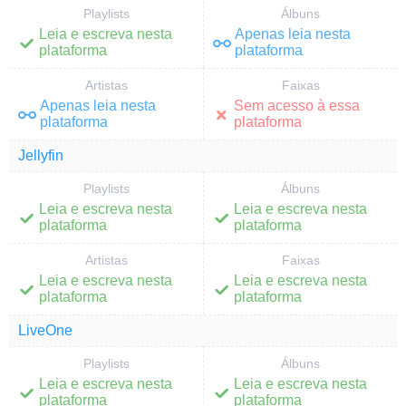
Playlists
Álbuns
Leia e escreva nesta
Apenas leia nesta
;
;
plataforma
plataforma
Artistas
Faixas
Apenas leia nesta
Sem acesso à essa
;
;
plataforma
plataforma
Jellyfin
Playlists
Álbuns
Leia e escreva nesta
Leia e escreva nesta
;
;
plataforma
plataforma
Artistas
Faixas
Leia e escreva nesta
Leia e escreva nesta
;
;
plataforma
plataforma
LiveOne
Playlists
Álbuns
Leia e escreva nesta
Leia e escreva nesta
;
;
plataforma
plataforma