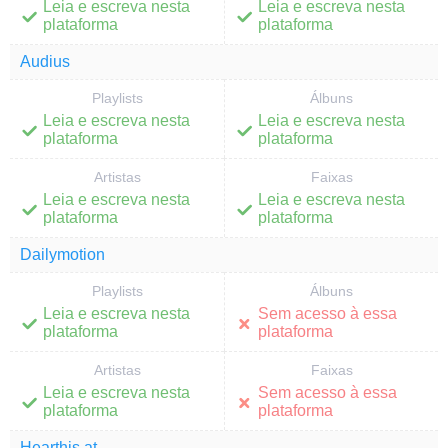
Leia e escreva nesta
Leia e escreva nesta
;
;
plataforma
plataforma
Audius
Playlists
Álbuns
Leia e escreva nesta
Leia e escreva nesta
;
;
plataforma
plataforma
Artistas
Faixas
Leia e escreva nesta
Leia e escreva nesta
;
;
plataforma
plataforma
Dailymotion
Playlists
Álbuns
Leia e escreva nesta
Sem acesso à essa
;
;
plataforma
plataforma
Artistas
Faixas
Leia e escreva nesta
Sem acesso à essa
;
;
plataforma
plataforma
Hearthis.at