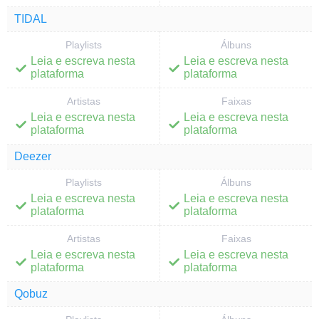
TIDAL
Playlists
Álbuns
Leia e escreva nesta
Leia e escreva nesta
;
;
plataforma
plataforma
Artistas
Faixas
Leia e escreva nesta
Leia e escreva nesta
;
;
plataforma
plataforma
Deezer
Playlists
Álbuns
Leia e escreva nesta
Leia e escreva nesta
;
;
plataforma
plataforma
Artistas
Faixas
Leia e escreva nesta
Leia e escreva nesta
;
;
plataforma
plataforma
Qobuz