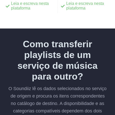
Leia e escreva nesta
Leia e escreva nesta
;
;
plataforma
plataforma
Como transferir
playlists de um
serviço de música
para outro?
O Soundiiz lê os dados selecionados no serviço
de origem e procura os itens correspondentes
no catálogo de destino. A disponibilidade e as
categorias compatíveis dependem dos dois