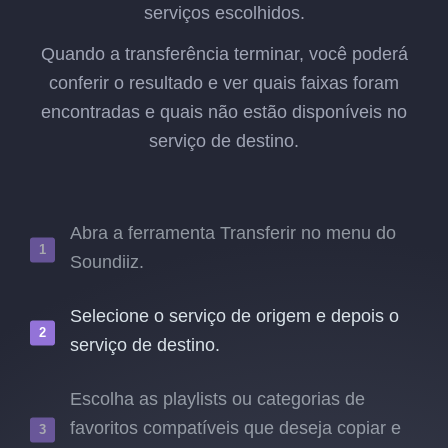
serviços escolhidos.
Quando a transferência terminar, você poderá
conferir o resultado e ver quais faixas foram
encontradas e quais não estão disponíveis no
serviço de destino.
Abra a ferramenta Transferir no menu do
Soundiiz.
Selecione o serviço de origem e depois o
serviço de destino.
Escolha as playlists ou categorias de
favoritos compatíveis que deseja copiar e