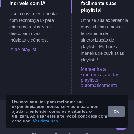
incríveis com IA
facilmente suas
playlists!
Use a nossa ferramenta
com tecnologia IA para
Otimize sua experiência
criar novas playlists e
musical com a nossa
descobrir novas
ferramenta de
músicas e gêneros.
sincronização de
playlists. Melhore a
IA de playlist
maneira de ouvir suas
playlists!
Mantenha a
sincronização das
playlists
automaticamente
Usamos cookies para melhorar sua
experiência com nosso serviço e para nos
ajudar a entender como os visitantes o
OK
utilizam. Ao usar este site, você concorda com
esse uso.
Ver detalhes