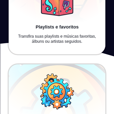
Playlists e favoritos
Transfira suas playlists e músicas favoritas,
álbuns ou artistas seguidos.