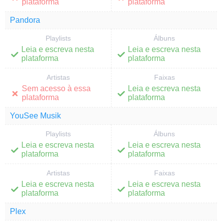
plataforma
plataforma
Pandora
Playlists
Álbuns
Leia e escreva nesta
Leia e escreva nesta
;
;
plataforma
plataforma
Artistas
Faixas
Sem acesso à essa
Leia e escreva nesta
;
;
plataforma
plataforma
YouSee Musik
Playlists
Álbuns
Leia e escreva nesta
Leia e escreva nesta
;
;
plataforma
plataforma
Artistas
Faixas
Leia e escreva nesta
Leia e escreva nesta
;
;
plataforma
plataforma
Plex