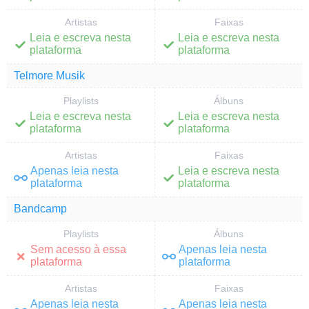
Artistas
Faixas
Leia e escreva nesta
Leia e escreva nesta
;
;
plataforma
plataforma
Telmore Musik
Playlists
Álbuns
Leia e escreva nesta
Leia e escreva nesta
;
;
plataforma
plataforma
Artistas
Faixas
Apenas leia nesta
Leia e escreva nesta
;
;
plataforma
plataforma
Bandcamp
Playlists
Álbuns
Sem acesso à essa
Apenas leia nesta
;
;
plataforma
plataforma
Artistas
Faixas
Apenas leia nesta
Apenas leia nesta
;
;