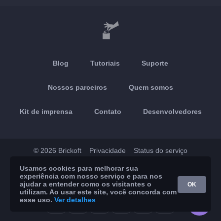
Blog
Tutoriais
Suporte
Nossos parceiros
Quem somos
Kit de imprensa
Contato
Desenvolvedores
© 2026 Brickoft
Privacidade
Status do serviço
Usamos cookies para melhorar sua
App Store
Google Play
experiência com nosso serviço e para nos
ajudar a entender como os visitantes o
OK
utilizam. Ao usar este site, você concorda com
esse uso.
Ver detalhes