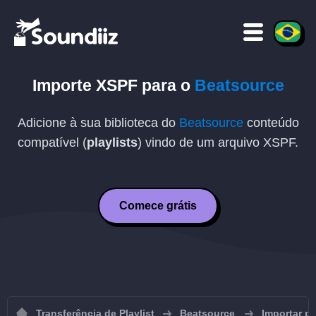
Importe
XSPF
para o
Beatsource
Adicione à sua biblioteca do
Beatsource
conteúdo
compatível (
playlists
) vindo de um arquivo
XSPF
.
Comece grátis
Transferência de Playlist
Beatsource
Importar pl