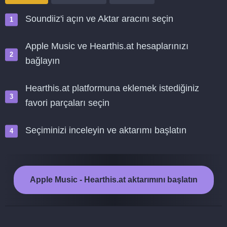
Soundiiz'i açın ve Aktar aracını seçin
Apple Music ve Hearthis.at hesaplarınızı
bağlayın
Hearthis.at platformuna eklemek istediğiniz
favori parçaları seçin
Seçiminizi inceleyin ve aktarımı başlatın
Apple Music - Hearthis.at aktarımını başlatın