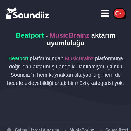
Beatport
-
MusicBrainz
aktarım
uyumluluğu
Beatport
platformundan
MusicBrainz
platformuna
doğrudan aktarım şu anda kullanılamıyor. Çünkü
Soundiiz'in hem kaynaktan okuyabildiği hem de
hedefe ekleyebildiği ortak bir müzik kategorisi yok.
Çalma Listesi Aktarımı
MusicBrainz
Çalma listel