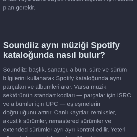
plan gerekir.
Soundiiz aynı müziği Spotify
kataloğunda nasıl bulur?
Soundiiz; başlık, sanatçı, albüm, süre ve sürüm
bilgilerini kullanarak Spotify kataloğunda aynı
parçaları ve albümleri arar. Varsa müzik
sektörünün standart kodları — parçalar için ISRC
ve albümler için UPC — eşleşmelerin
doğruluğunu artırır. Canlı kayıtlar, remiksler,
akustik sürümler, remastered sürümler ve
extended sürümler ayrı ayrı kontrol edilir. Yeterli