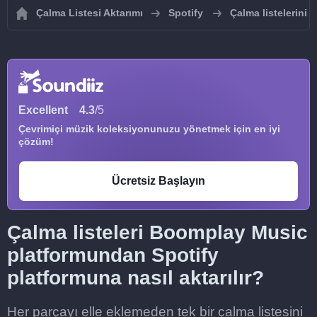
Çalma Listesi Aktarımı
Spotify
Çalma listelerini 
Excellent
4.3
/5
Çevrimiçi müzik koleksiyonunuzu yönetmek için en iyi
çözüm!
Ücretsiz Başlayın
Çalma listeleri Boomplay Music
platformundan Spotify
platformuna nasıl aktarılır?
Her parçayı elle eklemeden tek bir çalma listesini