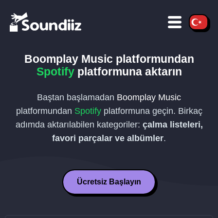
Boomplay Music
platformundan
Spotify
platformuna aktarın
Baştan başlamadan
Boomplay Music
platformundan
Spotify
platformuna geçin. Birkaç
adımda aktarılabilen kategoriler:
çalma listeleri,
favori parçalar ve albümler
.
Ücretsiz Başlayın