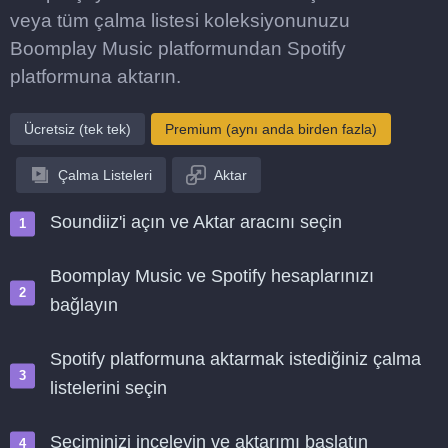
veya tüm çalma listesi koleksiyonunuzu
Boomplay Music platformundan Spotify
platformuna aktarın.
Ücretsiz (tek tek)
Premium (aynı anda birden fazla)
Çalma Listeleri
Aktar
Soundiiz'i açın ve Aktar aracını seçin
Boomplay Music ve Spotify hesaplarınızı
bağlayın
Spotify platformuna aktarmak istediğiniz çalma
listelerini seçin
Seçiminizi inceleyin ve aktarımı başlatın