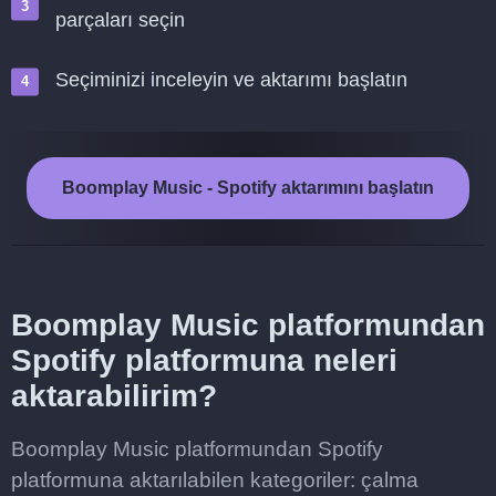
parçaları seçin
Seçiminizi inceleyin ve aktarımı başlatın
Boomplay Music - Spotify aktarımını başlatın
Boomplay Music platformundan
Spotify platformuna neleri
aktarabilirim?
Boomplay Music platformundan Spotify
platformuna aktarılabilen kategoriler: çalma