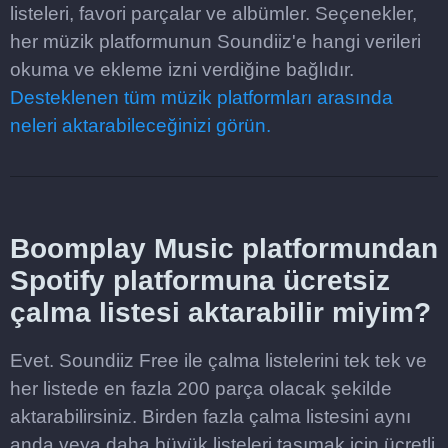
listeleri, favori parçalar ve albümler. Seçenekler,
her müzik platformunun Soundiiz'e hangi verileri
okuma ve ekleme izni verdiğine bağlıdır.
Desteklenen tüm müzik platformları arasında
neleri aktarabileceğinizi görün.
Boomplay Music platformundan
Spotify platformuna ücretsiz
çalma listesi aktarabilir miyim?
Evet. Soundiiz Free ile çalma listelerini tek tek ve
her listede en fazla 200 parça olacak şekilde
aktarabilirsiniz. Birden fazla çalma listesini aynı
anda veya daha büyük listeleri taşımak için ücretli