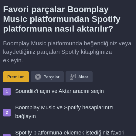
Favori parçalar Boomplay
Music platformundan Spotify
platformuna nasıl aktarılır?
Boomplay Music platformunda beğendiğiniz veya
kaydettiğiniz parçaları Spotify kitaplığınıza
ekleyin.
Premium
Parçalar
Aktar
Soundiiz'i açın ve Aktar aracını seçin
Boomplay Music ve Spotify hesaplarınızı
bağlayın
Spotify platformuna eklemek istediğiniz favori