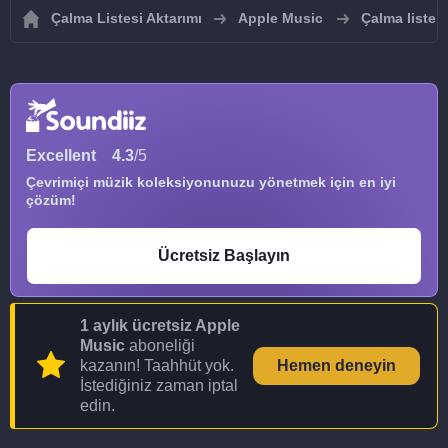
Çalma Listesi Aktarımı
Apple Music
Çalma listel
Excellent
4.3
/5
Çevrimiçi müzik koleksiyonunuzu yönetmek için en iyi
çözüm!
Ücretsiz Başlayın
1 aylık ücretsiz Apple
Music
aboneliği
kazanın! Taahhüt yok.
Hemen deneyin
İstediğiniz zaman iptal
edin.