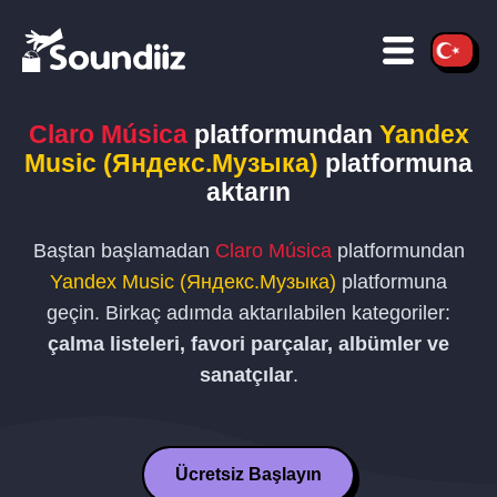
Claro Música
platformundan
Yandex
Music (Яндекс.Музыка)
platformuna
aktarın
Baştan başlamadan
Claro Música
platformundan
Yandex Music (Яндекс.Музыка)
platformuna
geçin. Birkaç adımda aktarılabilen kategoriler:
çalma listeleri, favori parçalar, albümler ve
sanatçılar
.
Ücretsiz Başlayın