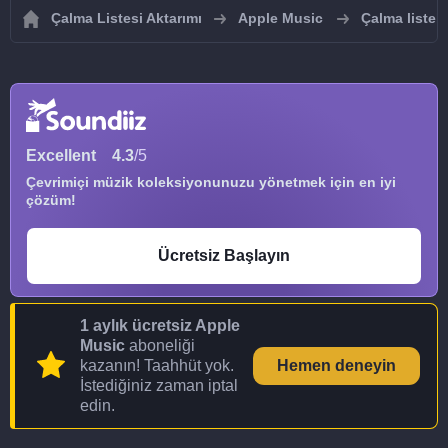
Çalma Listesi Aktarımı
Apple Music
Çalma listel
Excellent
4.3
/5
Çevrimiçi müzik koleksiyonunuzu yönetmek için en iyi
çözüm!
Ücretsiz Başlayın
1 aylık ücretsiz Apple
Music
aboneliği
kazanın! Taahhüt yok.
Hemen deneyin
İstediğiniz zaman iptal
edin.