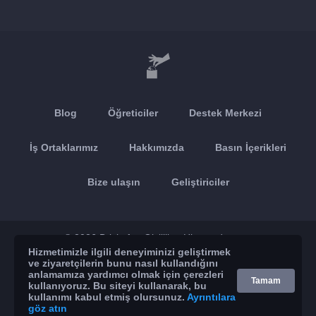
Blog
Öğreticiler
Destek Merkezi
İş Ortaklarımız
Hakkımızda
Basın İçerikleri
Bize ulaşın
Geliştiriciler
© 2026 Brickoft
Gizlilik
Hizmet durumu
Hizmetimizle ilgili deneyiminizi geliştirmek
ve ziyaretçilerin bunu nasıl kullandığını
App Store
Google Play
anlamamıza yardımcı olmak için çerezleri
Tamam
kullanıyoruz. Bu siteyi kullanarak, bu
kullanımı kabul etmiş olursunuz.
Ayrıntılara
göz atın