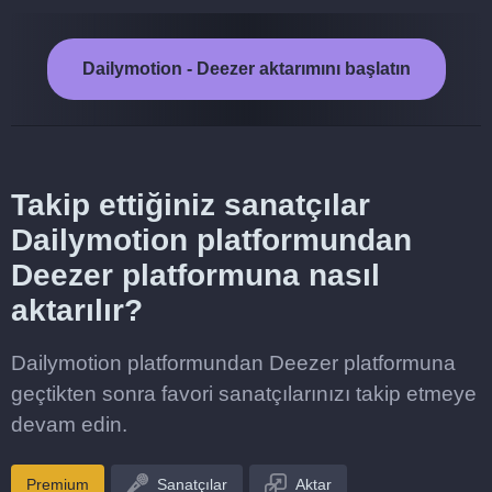
Dailymotion - Deezer aktarımını başlatın
Takip ettiğiniz sanatçılar
Dailymotion platformundan
Deezer platformuna nasıl
aktarılır?
Dailymotion platformundan Deezer platformuna
geçtikten sonra favori sanatçılarınızı takip etmeye
devam edin.
Premium
Sanatçılar
Aktar