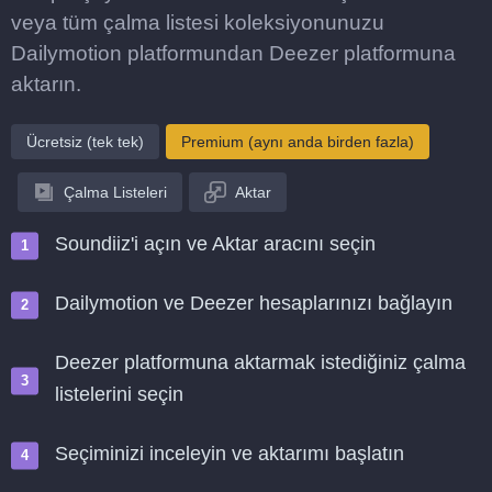
veya tüm çalma listesi koleksiyonunuzu
Dailymotion platformundan Deezer platformuna
aktarın.
Ücretsiz (tek tek)
Premium (aynı anda birden fazla)
Çalma Listeleri
Aktar
Soundiiz'i açın ve Aktar aracını seçin
Dailymotion ve Deezer hesaplarınızı bağlayın
Deezer platformuna aktarmak istediğiniz çalma
listelerini seçin
Seçiminizi inceleyin ve aktarımı başlatın