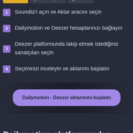
Soundiiz'i açın ve Aktar aracını seçin
Dailymotion ve Deezer hesaplarınızı bağlayın
Deezer platformunda takip etmek istediğiniz
sanatçıları seçin
Seçiminizi inceleyin ve aktarımı başlatın
Dailymotion - Deezer aktarımını başlatın