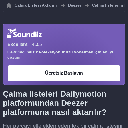
Çalma Listesi Aktarımı
Deezer
Çalma listelerini 
Excellent
4.3
/5
Çevrimiçi müzik koleksiyonunuzu yönetmek için en iyi
çözüm!
Ücretsiz Başlayın
Çalma listeleri Dailymotion
platformundan Deezer
platformuna nasıl aktarılır?
Her parçayı elle eklemeden tek bir çalma listesini