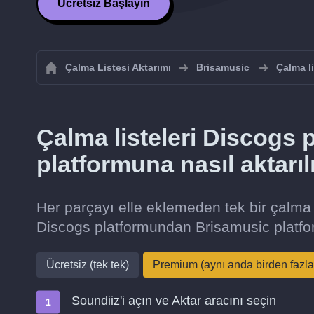
Ücretsiz Başlayın
Çalma Listesi Aktarımı
Brisamusic
Çalma l
Çalma listeleri Discogs
platformuna nasıl aktarıl
Her parçayı elle eklemeden tek bir çalma 
Discogs platformundan Brisamusic platfo
Ücretsiz (tek tek)
Premium (aynı anda birden fazla
Soundiiz'i açın ve Aktar aracını seçin