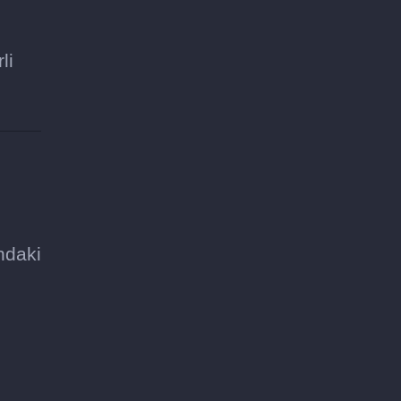
li
ndaki