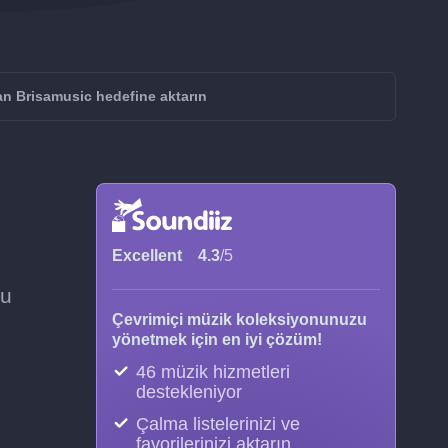
n Brisamusic hedefine aktarın
Excellent
4.3
/5
zu
Çevrimiçi müzik koleksiyonunuzu
yönetmek için en iyi çözüm!
46 müzik hizmetleri
destekleniyor
Çalma listelerinizi ve
favorilerinizi aktarın