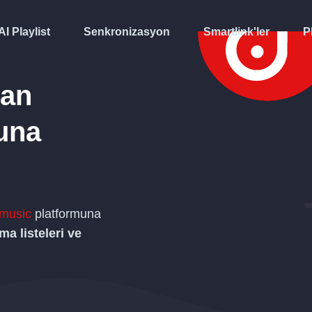
AI Playlist
Senkronizasyon
Smartlink'ler
P
dan
una
amusic
platformuna
ma listeleri ve