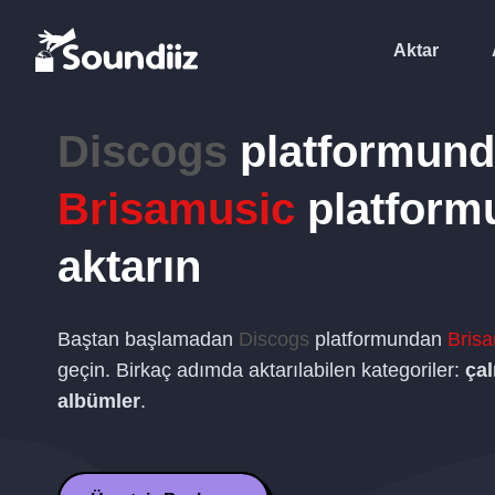
Aktar
Discogs
platformun
Brisamusic
platform
aktarın
Baştan başlamadan
Discogs
platformundan
Bris
geçin. Birkaç adımda aktarılabilen kategoriler:
çal
albümler
.