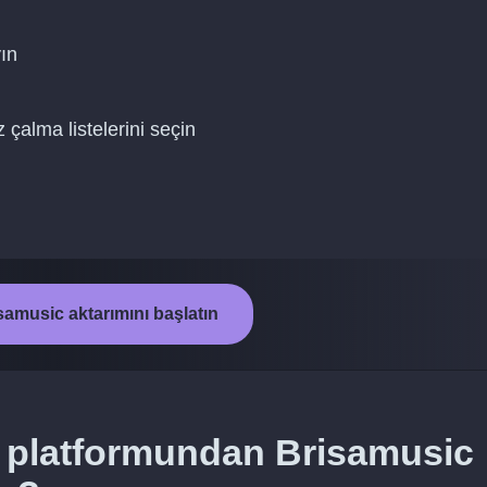
ın
çalma listelerini seçin
samusic aktarımını başlatın
s platformundan Brisamusic