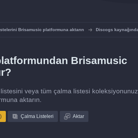
istelerini Brisamusic platformuna aktarın
Discogs kaynağında
 platformundan Brisamusic
ır?
listesini veya tüm çalma listesi koleksiyonunu
rmuna aktarın.
)
Çalma Listeleri
Aktar