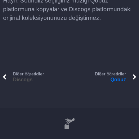
Hayır. Soundiiz seçtiğiniz müziği Qobuz
platformuna kopyalar ve Discogs platformundaki
orijinal koleksiyonunuzu değiştirmez.
Diğer öğreticiler
Diğer öğreticiler
Discogs
Qobuz