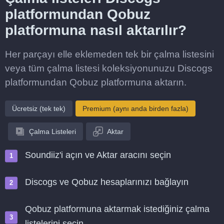
platformundan Qobuz
platformuna nasıl aktarılır?
Her parçayı elle eklemeden tek bir çalma listesini
veya tüm çalma listesi koleksiyonunuzu Discogs
platformundan Qobuz platformuna aktarın.
Ücretsiz (tek tek)
Premium (aynı anda birden fazla)
Çalma Listeleri
Aktar
Soundiiz'i açın ve Aktar aracını seçin
Discogs ve Qobuz hesaplarınızı bağlayın
Qobuz platformuna aktarmak istediğiniz çalma
listelerini seçin