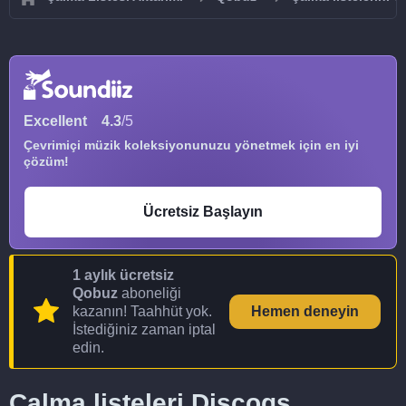
Excellent
4.3
/5
Çevrimiçi müzik koleksiyonunuzu yönetmek için en iyi
çözüm!
Ücretsiz Başlayın
1 aylık ücretsiz
Qobuz
aboneliği
kazanın! Taahhüt yok.
Hemen deneyin
İstediğiniz zaman iptal
edin.
Çalma listeleri Discogs