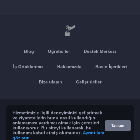
Blog
Öğreticiler
Destek Merkezi
İş Ortaklarımız
Hakkımızda
Basın İçerikleri
Bize ulaşın
Geliştiriciler
© 2026 Brickoft
Gizlilik
Hizmet durumu
Hizmetimizle ilgili deneyiminizi geliştirmek
ve ziyaretçilerin bunu nasıl kullandığını
App Store
Google Play
anlamamıza yardımcı olmak için çerezleri
Tamam
kullanıyoruz. Bu siteyi kullanarak, bu
kullanımı kabul etmiş olursunuz.
Ayrıntılara
göz atın