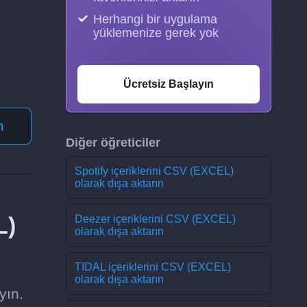
Herhangi bir uygulama
yüklemenize gerek yok
Ücretsiz Başlayın
n
Diğer öğreticiler
Spotify içeriklerini CSV (EXCEL)
olarak dışa aktarın
L)
Deezer içeriklerini CSV (EXCEL)
olarak dışa aktarın
TIDAL içeriklerini CSV (EXCEL)
olarak dışa aktarın
yın.