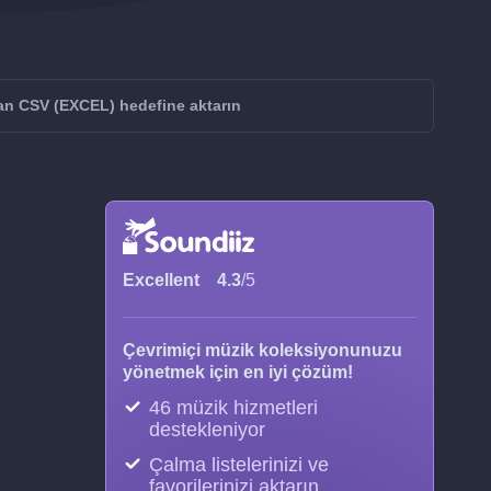
n CSV (EXCEL) hedefine aktarın
Excellent
4.3
/5
Çevrimiçi müzik koleksiyonunuzu
yönetmek için en iyi çözüm!
46 müzik hizmetleri
destekleniyor
Çalma listelerinizi ve
favorilerinizi aktarın