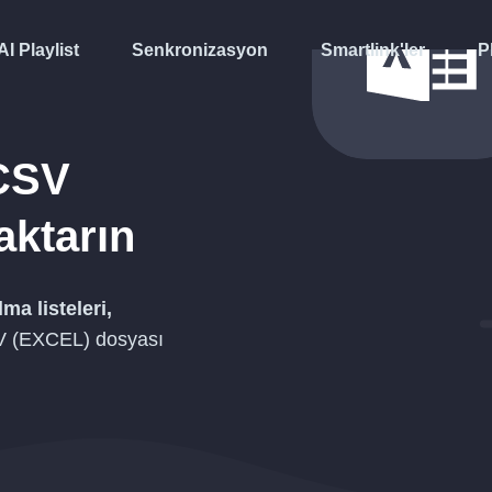
AI Playlist
Senkronizasyon
Smartlink'ler
P
CSV
aktarın
lma listeleri,
 (EXCEL)
dosyası