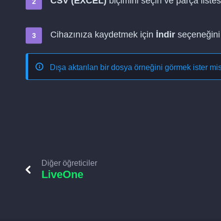
CSV (EXCEL)
biçimini seçin ve parça listes
Cihazınıza kaydetmek için
İndir
seçeneğini 
Dışa aktarılan bir dosya örneğini görmek ister mi
Diğer öğreticiler
LiveOne