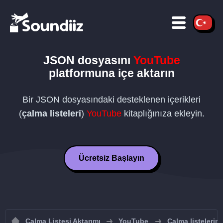
JSON
dosyasını
YouTube
platformuna içe aktarın
Bir
JSON
dosyasındaki desteklenen içerikleri
(
çalma listeleri
)
YouTube
kitaplığınıza ekleyin.
Ücretsiz Başlayın
Çalma Listesi Aktarımı
YouTube
Çalma listelerin