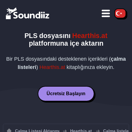
PLS
dosyasını
Hearthis.at
platformuna içe aktarın
Bir
PLS
dosyasındaki desteklenen içerikleri (
çalma
listeleri
)
Hearthis.at
kitaplığınıza ekleyin.
Ücretsiz Başlayın
Çalma Listesi Aktarımı
Hearthis.at
Çalma listeler