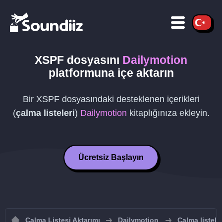
XSPF
dosyasını
Dailymotion
platformuna içe aktarın
Bir
XSPF
dosyasındaki desteklenen içerikleri
(
çalma listeleri
)
Dailymotion
kitaplığınıza ekleyin.
Ücretsiz Başlayın
Çalma Listesi Aktarımı
Dailymotion
Çalma listele