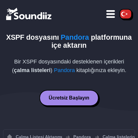
XSPF
dosyasını
Pandora
platformuna
içe aktarın
Bir
XSPF
dosyasındaki desteklenen içerikleri
(
çalma listeleri
)
Pandora
kitaplığınıza ekleyin.
Ücretsiz Başlayın
Çalma Listesi Aktarımı
Pandora
Çalma listelerin