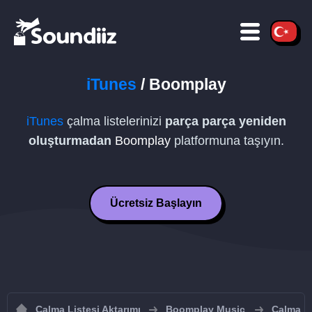
iTunes
/
Boomplay
iTunes
çalma listelerinizi
parça parça yeniden
oluşturmadan
Boomplay
platformuna taşıyın.
Ücretsiz Başlayın
Çalma Listesi Aktarımı
Boomplay Music
Çalma li