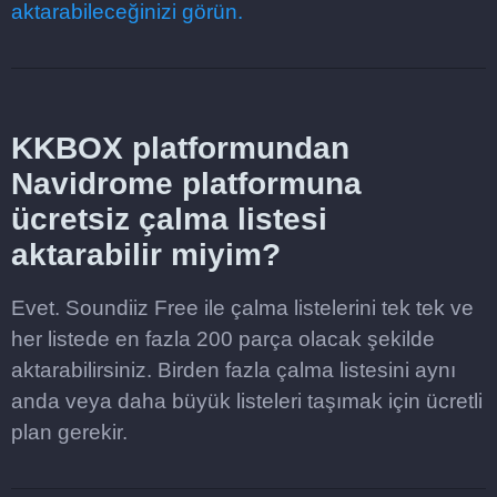
aktarabileceğinizi görün.
KKBOX platformundan
Navidrome platformuna
ücretsiz çalma listesi
aktarabilir miyim?
Evet. Soundiiz Free ile çalma listelerini tek tek ve
her listede en fazla 200 parça olacak şekilde
aktarabilirsiniz. Birden fazla çalma listesini aynı
anda veya daha büyük listeleri taşımak için ücretli
plan gerekir.