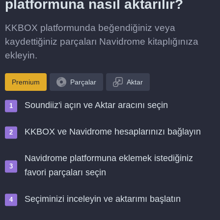
platformuna nasıl aktarılır?
KKBOX platformunda beğendiğiniz veya
kaydettiğiniz parçaları Navidrome kitaplığınıza
ekleyin.
Premium
Parçalar
Aktar
Soundiiz'i açın ve Aktar aracını seçin
KKBOX ve Navidrome hesaplarınızı bağlayın
Navidrome platformuna eklemek istediğiniz
favori parçaları seçin
Seçiminizi inceleyin ve aktarımı başlatın