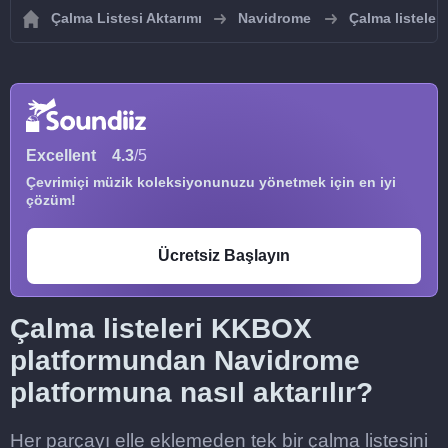
Çalma Listesi Aktarımı
Navidrome
Çalma listeler
Excellent
4.3
/5
Çevrimiçi müzik koleksiyonunuzu yönetmek için en iyi
çözüm!
Ücretsiz Başlayın
Çalma listeleri KKBOX
platformundan Navidrome
platformuna nasıl aktarılır?
Her parçayı elle eklemeden tek bir çalma listesini