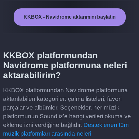
KKBOX - Navidrome aktarımını başlatın
KKBOX platformundan
Navidrome platformuna neleri
aktarabilirim?
KKBOX platformundan Navidrome platformuna
aktarılabilen kategoriler: çalma listeleri, favori
parçalar ve albümler. Seçenekler, her müzik
platformunun Soundiiz'e hangi verileri okuma ve
ekleme izni verdiğine bağlıdır.
Desteklenen tüm
müzik platformları arasında neleri