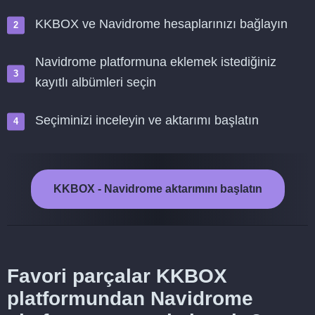
KKBOX ve Navidrome hesaplarınızı bağlayın
Navidrome platformuna eklemek istediğiniz
kayıtlı albümleri seçin
Seçiminizi inceleyin ve aktarımı başlatın
KKBOX - Navidrome aktarımını başlatın
Favori parçalar KKBOX
platformundan Navidrome