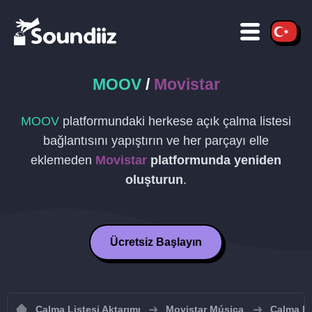
MOOV
/
Movistar
MOOV
platformundaki herkese açık çalma listesi
bağlantısını yapıştırın ve her parçayı elle
eklemeden
Movistar
platformunda yeniden
oluşturun
.
Ücretsiz Başlayın
Çalma Listesi Aktarımı
Movistar Música
Çalma li