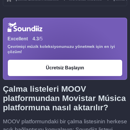
Excellent
4.3
/5
Çevrimiçi müzik koleksiyonunuzu yönetmek için en iyi
çözüm!
Ücretsiz Başlayın
Çalma listeleri MOOV
platformundan Movistar Música
platformuna nasıl aktarılır?
MOOV platformundaki bir çalma listesinin herkese
açık bağlantısını kopyalayın; Soundiiz listeyi