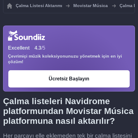
Çalma Listesi Aktarımı
Movistar Música
Çalma li
Excellent
4.3
/5
Çevrimiçi müzik koleksiyonunuzu yönetmek için en iyi
çözüm!
Ücretsiz Başlayın
Çalma listeleri Navidrome
platformundan Movistar Música
platformuna nasıl aktarılır?
Her parçayı elle eklemeden tek bir çalma listesini