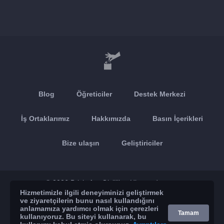
Blog
Öğreticiler
Destek Merkezi
İş Ortaklarımız
Hakkımızda
Basın İçerikleri
Bize ulaşın
Geliştiriciler
© 2026 Brickoft
Gizlilik
Hizmet durumu
Hizmetimizle ilgili deneyiminizi geliştirmek
ve ziyaretçilerin bunu nasıl kullandığını
App Store
Google Play
anlamamıza yardımcı olmak için çerezleri
Tamam
kullanıyoruz. Bu siteyi kullanarak, bu