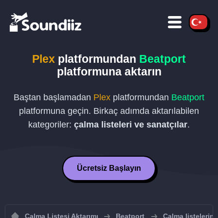
Plex
platformundan
Beatport
platformuna aktarın
Baştan başlamadan
Plex
platformundan
Beatport
platformuna geçin. Birkaç adımda aktarılabilen
kategoriler:
çalma listeleri ve sanatçılar
.
Ücretsiz Başlayın
Çalma Listesi Aktarımı
Beatport
Çalma listelerin