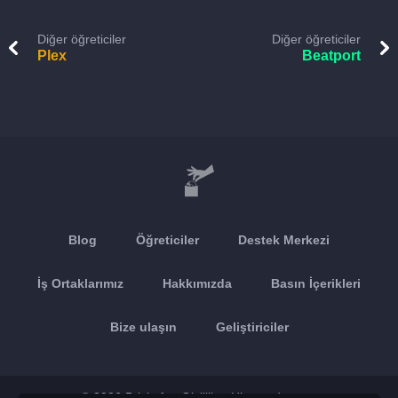
Diğer öğreticiler
Diğer öğreticiler
Plex
Beatport
Blog
Öğreticiler
Destek Merkezi
İş Ortaklarımız
Hakkımızda
Basın İçerikleri
Bize ulaşın
Geliştiriciler
© 2026 Brickoft
Gizlilik
Hizmet durumu