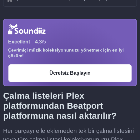
Excellent
4.3
/5
Çevrimiçi müzik koleksiyonunuzu yönetmek için en iyi
çözüm!
Ücretsiz Başlayın
Çalma listeleri Plex
platformundan Beatport
platformuna nasıl aktarılır?
Her parçayı elle eklemeden tek bir çalma listesini
veya tüm çalma listesi koleksiyonunuzu Plex