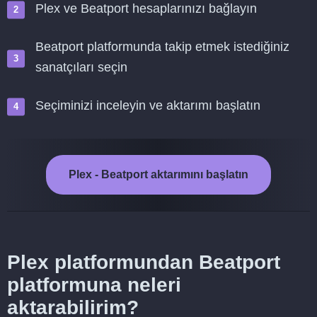
Plex ve Beatport hesaplarınızı bağlayın
Beatport platformunda takip etmek istediğiniz
sanatçıları seçin
Seçiminizi inceleyin ve aktarımı başlatın
Plex - Beatport aktarımını başlatın
Plex platformundan Beatport
platformuna neleri
aktarabilirim?