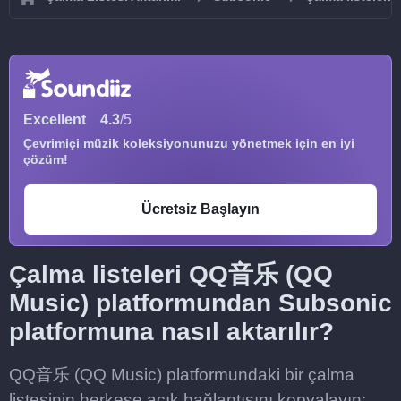
Excellent
4.3
/5
Çevrimiçi müzik koleksiyonunuzu yönetmek için en iyi
çözüm!
Ücretsiz Başlayın
Çalma listeleri QQ音乐 (QQ
Music) platformundan Subsonic
platformuna nasıl aktarılır?
QQ音乐 (QQ Music) platformundaki bir çalma
listesinin herkese açık bağlantısını kopyalayın;