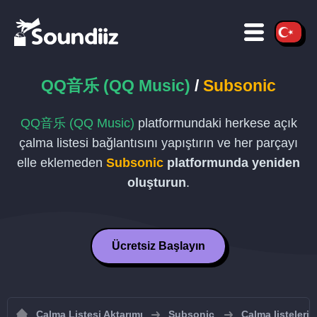
QQ音乐 (QQ Music)
/
Subsonic
QQ音乐 (QQ Music)
platformundaki herkese açık
çalma listesi bağlantısını yapıştırın ve her parçayı
elle eklemeden
Subsonic
platformunda yeniden
oluşturun
.
Ücretsiz Başlayın
Çalma Listesi Aktarımı
Subsonic
Çalma listeleri