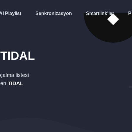
AI Playlist
Senkronizasyon
Smartlink'ler
P
/
TIDAL
çalma listesi
eden
TIDAL