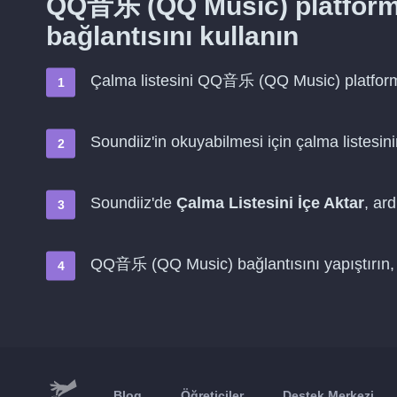
QQ音乐 (QQ Music) platformu
bağlantısını kullanın
Çalma listesini QQ音乐 (QQ Music) platfor
Soundiiz'in okuyabilmesi için çalma listesin
Soundiiz'de
Çalma Listesini İçe Aktar
, ar
QQ音乐 (QQ Music) bağlantısını yapıştırın, 
Blog
Öğreticiler
Destek Merkezi