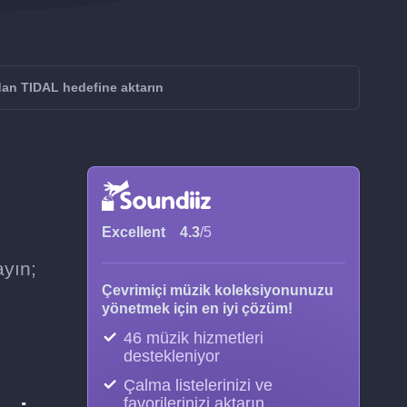
n TIDAL hedefine aktarın
Excellent
4.3
/5
ayın;
Çevrimiçi müzik koleksiyonunuzu
yönetmek için en iyi çözüm!
46 müzik hizmetleri
destekleniyor
Çalma listelerinizi ve
favorilerinizi aktarın