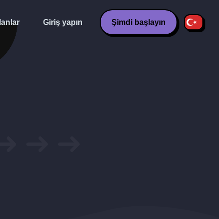
lanlar
Giriş yapın
Şimdi başlayın