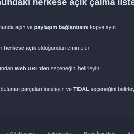
ndaki herkese açık çalma liste
munda açın ve
paylaşım bağlantısını
kopyalayın
in
herkese açık
olduğundan emin olun
dından
Web URL'den
seçeneğini belirleyin
bulunan parçaları inceleyin ve
TIDAL
seçeneğini belirle
İş Ortaklarımız
Hakkımızda
Basın İçerikleri
Biz