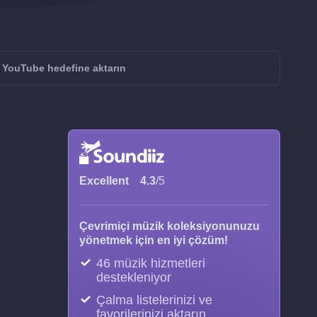
YouTube hedefine aktarın
Excellent
4.3
/5
Çevrimiçi müzik koleksiyonunuzu
yönetmek için en iyi çözüm!
46 müzik hizmetleri
destekleniyor
Çalma listelerinizi ve
favorilerinizi aktarın