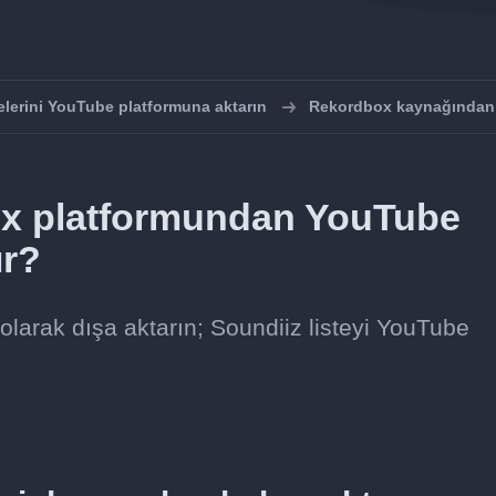
elerini YouTube platformuna aktarın
Rekordbox kaynağından 
box platformundan YouTube
ır?
larak dışa aktarın; Soundiiz listeyi YouTube