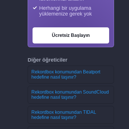
Herhangi bir uygulama
yüklemenize gerek yok
Ücretsiz Başlayın
Diğer öğreticiler
Rekordbox konumundan Beatport
hedefine nasıl taşınır?
Rekordbox konumundan SoundCloud
hedefine nasıl taşınır?
Rekordbox konumundan TIDAL
hedefine nasıl taşınır?