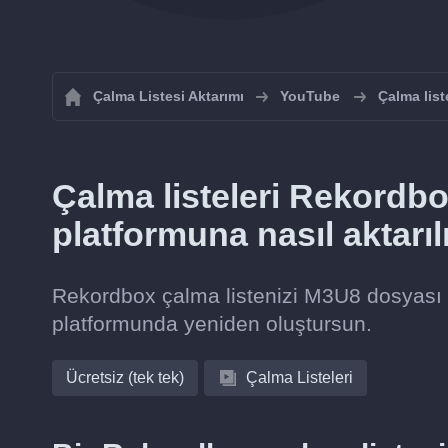
Çalma Listesi Aktarımı
YouTube
Çalma list
Çalma listeleri Rekord
platformuna nasıl aktarıl
Rekordbox çalma listenizi M3U8 dosyası o
platformunda yeniden oluştursun.
Ücretsiz (tek tek)
Çalma Listeleri