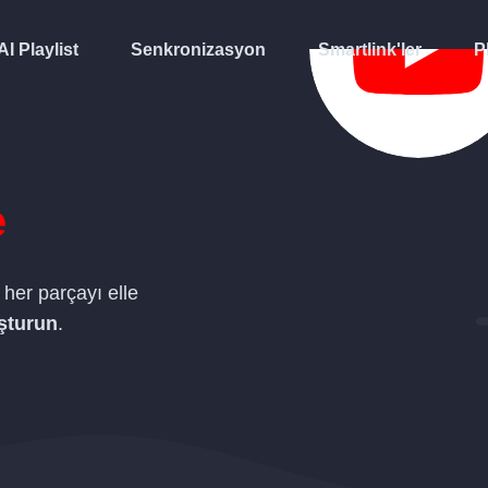
AI Playlist
Senkronizasyon
Smartlink'ler
P
e
 her parçayı elle
şturun
.