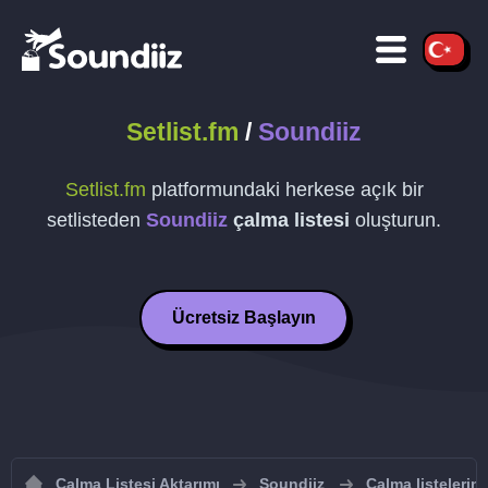
Setlist.fm
/
Soundiiz
Setlist.fm
platformundaki herkese açık bir
setlisteden
Soundiiz
çalma listesi
oluşturun.
Ücretsiz Başlayın
Çalma Listesi Aktarımı
Soundiiz
Çalma listelerin