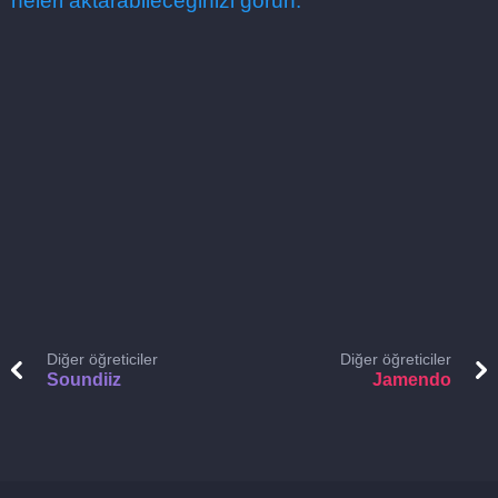
neleri aktarabileceğinizi görün.
Diğer öğreticiler
Diğer öğreticiler
Soundiiz
Jamendo