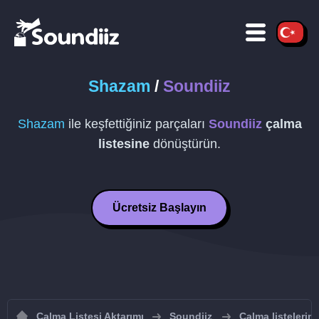
Shazam
/
Soundiiz
Shazam
ile keşfettiğiniz parçaları
Soundiiz
çalma
listesine
dönüştürün.
Ücretsiz Başlayın
Çalma Listesi Aktarımı
Soundiiz
Çalma listelerin