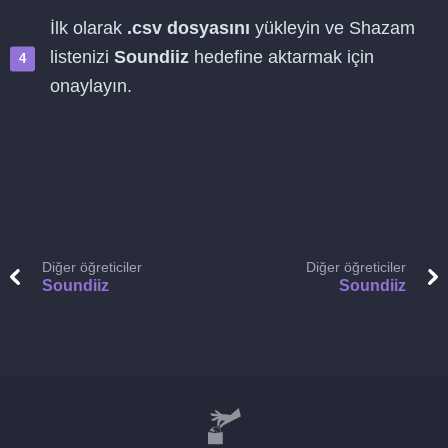
İlk olarak
.csv dosyasını
yükleyin ve Shazam
listenizi
Soundiiz
hedefine aktarmak için
onaylayın.
Diğer öğreticiler
Diğer öğreticiler
Soundiiz
Soundiiz