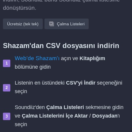
dönüştürsün.
Ücretsiz (tek tek)
Çalma Listeleri
Shazam'dan CSV dosyasını indirin
Web'de Shazam'ı
açın ve
Kitaplığım
bölümüne gidin
Listenin en üstündeki
CSV'yi İndir
seçeneğini
seçin
Soundiiz'den
Çalma Listeleri
sekmesine gidin
ve
Çalma Listelerini İçe Aktar
/
Dosyadan
'ı
seçin