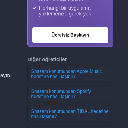
Herhangi bir uygulama
yüklemenize gerek yok
Ücretsiz Başlayın
Diğer öğreticiler
Shazam konumundan Apple Music
ayın.
hedefine nasıl taşınır?
Shazam konumundan Spotify
hedefine nasıl taşınır?
Shazam konumundan TIDAL hedefine
nasıl taşınır?