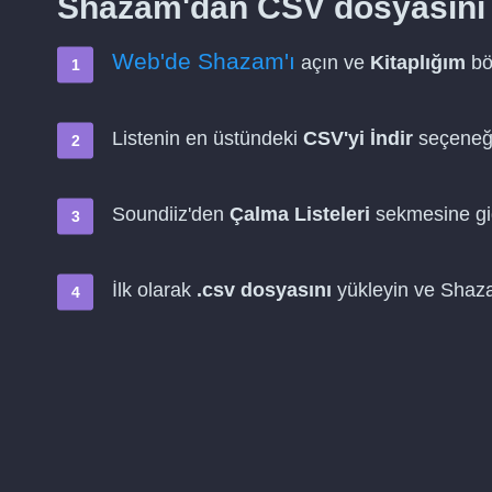
Shazam'dan CSV dosyasını 
Web'de Shazam'ı
açın ve
Kitaplığım
bö
Listenin en üstündeki
CSV'yi İndir
seçeneği
Soundiiz'den
Çalma Listeleri
sekmesine gi
İlk olarak
.csv dosyasını
yükleyin ve Shaza