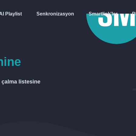
AI Playlist
Senkronizasyon
Smartlink'ler
P
ine
çalma listesine