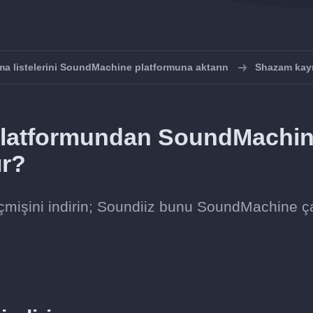
ma listelerini SoundMachine platformuna aktarın
Shazam kay
 platformundan SoundMachi
ır?
çmişini indirin; Soundiiz bunu SoundMachine 