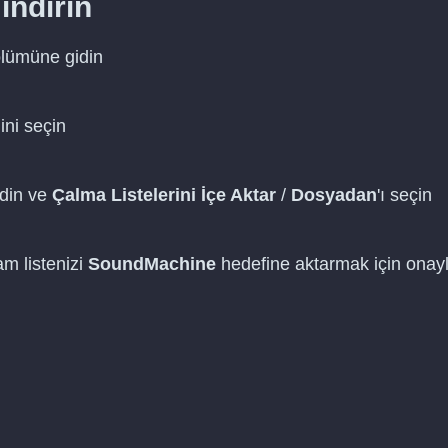
indirin
lümüne gidin
ni seçin
din ve
Çalma Listelerini İçe Aktar
/
Dosyadan
'ı seçin
m listenizi
SoundMachine
hedefine aktarmak için onayl