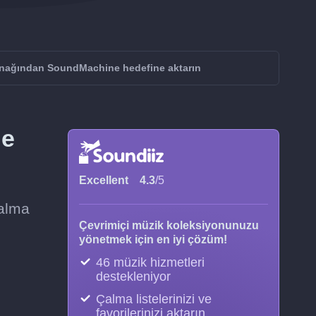
nağından SoundMachine hedefine aktarın
ne
Excellent
4.3
/5
çalma
Çevrimiçi müzik koleksiyonunuzu
yönetmek için en iyi çözüm!
46 müzik hizmetleri
destekleniyor
Çalma listelerinizi ve
favorilerinizi aktarın