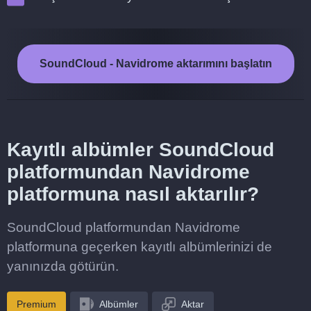
SoundCloud - Navidrome aktarımını başlatın
Kayıtlı albümler SoundCloud
platformundan Navidrome
platformuna nasıl aktarılır?
SoundCloud platformundan Navidrome
platformuna geçerken kayıtlı albümlerinizi de
yanınızda götürün.
Premium
Albümler
Aktar