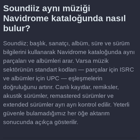
Soundiiz aynı müziği
Navidrome kataloğunda nasıl
bulur?
Soundiiz; başlık, sanatçı, albüm, süre ve sürüm
bilgilerini kullanarak Navidrome kataloğunda aynı
parçaları ve albümleri arar. Varsa müzik
sektörünün standart kodları — parçalar için ISRC
ve albümler için UPC — eşleşmelerin
doğruluğunu artırır. Canlı kayıtlar, remiksler,
akustik sürümler, remastered sürümler ve
extended sürümler ayrı ayrı kontrol edilir. Yeterli
güvenle bulamadığımız her öğe aktarım
sonucunda açıkça gösterilir.