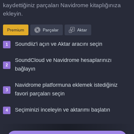
kaydettiğiniz parçaları Navidrome kitaplığınıza
ekleyin.
Premium
Parçalar
Aktar
Soundiiz'i açın ve Aktar aracını seçin
SoundCloud ve Navidrome hesaplarınızı
bağlayın
Navidrome platformuna eklemek istediğiniz
favori parçaları seçin
Seçiminizi inceleyin ve aktarımı başlatın