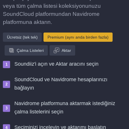
veya tüm çalma listesi koleksiyonunuzu
SoundCloud platformundan Navidrome
platformuna aktarın.
Ücretsiz (tek tek)
Premium (aynı anda birden fazla)
Çalma Listeleri
Aktar
Soundiiz'i açın ve Aktar aracını seçin
SoundCloud ve Navidrome hesaplarınızı
bağlayın
Navidrome platformuna aktarmak istediğiniz
çalma listelerini seçin
Seçiminizi inceleyin ve aktarımı başlatın