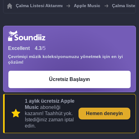
Çalma Listesi Aktarımı
Apple Music
Çalma listel
Excellent
4.3
/5
Çevrimiçi müzik koleksiyonunuzu yönetmek için en iyi
çözüm!
Ücretsiz Başlayın
1 aylık ücretsiz Apple
Music
aboneliği
kazanın! Taahhüt yok.
Hemen deneyin
İstediğiniz zaman iptal
edin.