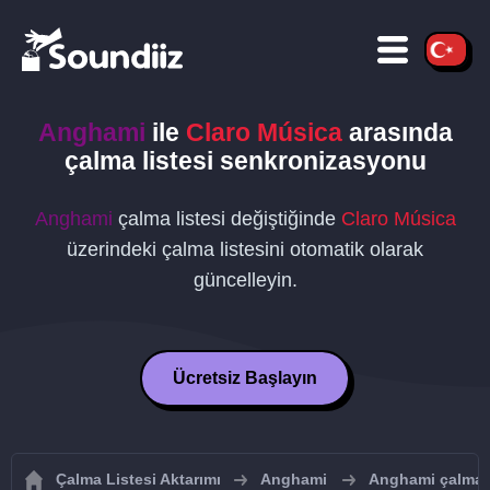
Anghami
ile
Claro Música
arasında
çalma listesi senkronizasyonu
Anghami
çalma listesi değiştiğinde
Claro Música
üzerindeki çalma listesini otomatik olarak
güncelleyin.
Ücretsiz Başlayın
Çalma Listesi Aktarımı
Anghami
Anghami çalma li