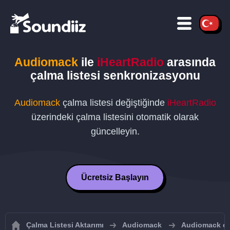
Audiomack
ile
iHeartRadio
arasında
çalma listesi senkronizasyonu
Audiomack
çalma listesi değiştiğinde
iHeartRadio
üzerindeki çalma listesini otomatik olarak
güncelleyin.
Ücretsiz Başlayın
Çalma Listesi Aktarımı
Audiomack
Audiomack çal