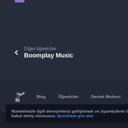
Diğer öğreticiler
Boomplay Music
Blog
Öğreticiler
Destek Merkezi
Hizmetimizle ilgili deneyiminizi geliştirmek ve ziyaretçileri
kabul etmiş olursunuz.
Ayrıntılara göz atın
© 2026 Brickoft
Gizlilik
Hizmet durumu