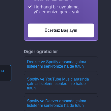
Herhangi bir uygulama
yüklemenize gerek yok
Ücretsiz Başlayın
Diğer öğreticiler
Deezer ve Spotify arasında çalma
listelerini senkronize halde tutun
ha
Spotify ve YouTube Music arasında
çalma listelerini senkronize halde
tutun
Spotify ve Deezer arasında çalma
listelerini senkronize halde tutun