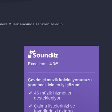
more Musik arasında senkronize edin
Excellent
4.3
/5
Çevrimiçi müzik koleksiyonunuzu
yönetmek için en iyi çözüm!
46 müzik hizmetleri
destekleniyor
Çalma listelerinizi ve
favorilerinizi aktarın