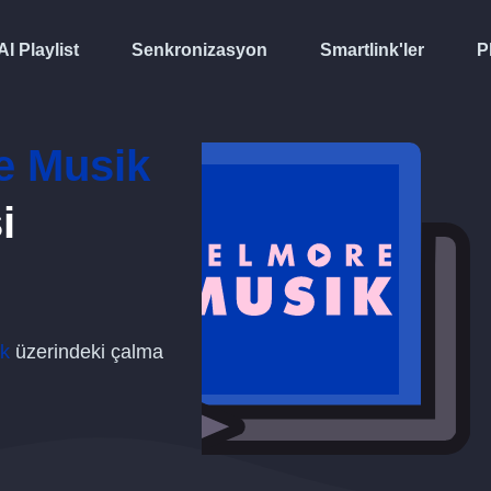
AI Playlist
Senkronizasyon
Smartlink'ler
P
e Musik
i
ik
üzerindeki çalma