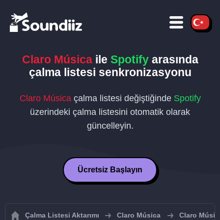
Claro Música
ile
Spotify
arasında
çalma listesi senkronizasyonu
Claro Música
çalma listesi değiştiğinde
Spotify
üzerindeki çalma listesini otomatik olarak
güncelleyin.
Ücretsiz Başlayın
Çalma Listesi Aktarımı
Claro Música
Claro Música