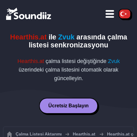
Hearthis.at
ile
Zvuk
arasında çalma
listesi senkronizasyonu
Hearthis.at
çalma listesi değiştiğinde
Zvuk
üzerindeki çalma listesini otomatik olarak
güncelleyin.
Ücretsiz Başlayın
Çalma Listesi Aktarımı
Hearthis.at
Hearthis.at ça