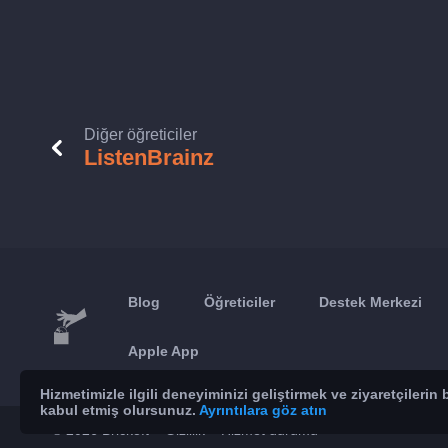
Diğer öğreticiler
ListenBrainz
Blog
Öğreticiler
Destek Merkezi
Apple App
Hizmetimizle ilgili deneyiminizi geliştirmek ve ziyaretçileri
kabul etmiş olursunuz.
Ayrıntılara göz atın
© 2026 Brickoft
Gizlilik
Hizmet durumu