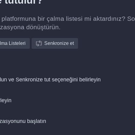
e tutulur?
platformuna bir çalma listesi mi aktardınız? S
izasyona dönüştürün.
ma Listeleri
Senkronize et
lun ve Senkronize tut seçeneğini belirleyin
leyin
nizasyonunu başlatın