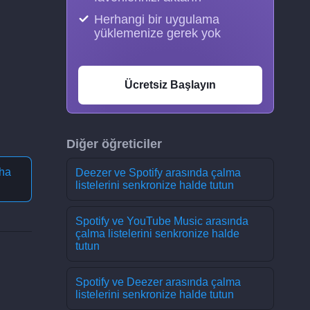
Herhangi bir uygulama
yüklemenize gerek yok
Ücretsiz Başlayın
Diğer öğreticiler
ha
Deezer ve Spotify arasında çalma
listelerini senkronize halde tutun
Spotify ve YouTube Music arasında
çalma listelerini senkronize halde
tutun
Spotify ve Deezer arasında çalma
listelerini senkronize halde tutun