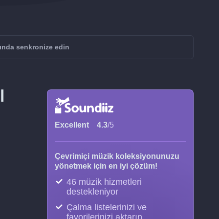
sında senkronize edin
l
Excellent
4.3
/5
Çevrimiçi müzik koleksiyonunuzu
yönetmek için en iyi çözüm!
46 müzik hizmetleri
destekleniyor
Çalma listelerinizi ve
favorilerinizi aktarın