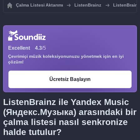
Çalma Listesi Aktarımı
ListenBrainz
ListenBrainz
Excellent
4.3
/5
Çevrimiçi müzik koleksiyonunuzu yönetmek için en iyi
çözüm!
Ücretsiz Başlayın
ListenBrainz ile Yandex Music
(Яндекс.Музыка) arasındaki bir
çalma listesi nasıl senkronize
halde tutulur?