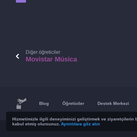
Diğer öğreticiler
Movistar Música
Blog
Öğreticiler
Destek Merkezi
Hizmetimizle ilgili deneyiminizi geliştirmek ve ziyaretçileri
kabul etmiş olursunuz.
Ayrıntılara göz atın
© 2026 Brickoft
Gizlilik
Hizmet durumu