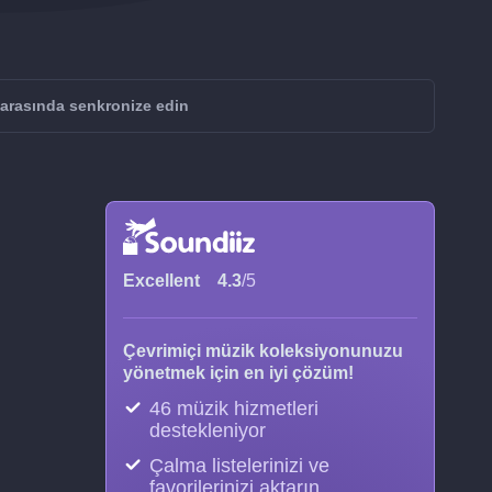
 arasında senkronize edin
Excellent
4.3
/5
Çevrimiçi müzik koleksiyonunuzu
yönetmek için en iyi çözüm!
46 müzik hizmetleri
destekleniyor
Çalma listelerinizi ve
favorilerinizi aktarın