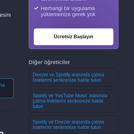
Herhangi bir uygulama
yüklemenize gerek yok
esini
Ücretsiz Başlayın
Diğer öğreticiler
Deezer ve Spotify arasında çalma
listelerini senkronize halde tutun
ha
Spotify ve YouTube Music arasında
çalma listelerini senkronize halde
tutun
Spotify ve Deezer arasında çalma
listelerini senkronize halde tutun
a