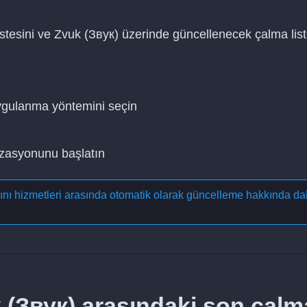
stesini ve Zvuk (Звук) üzerinde güncellenecek çalma list
uygulanma yöntemini seçin
nizasyonunu başlatın
yını hizmetleri arasında otomatik olarak güncelleme
hakkında da
 (Звук) arasındaki son çalm