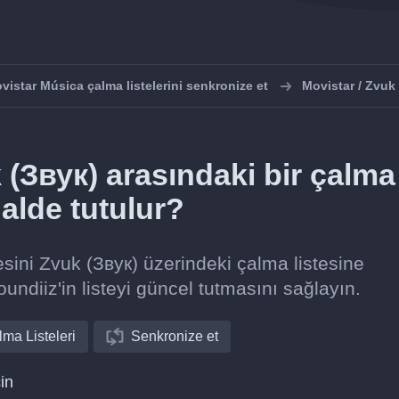
vistar Música çalma listelerini senkronize et
Movistar / Zvuk
 (Звук) arasındaki bir çalma
halde tutulur?
esini Zvuk (Звук) üzerindeki çalma listesine
undiiz'in listeyi güncel tutmasını sağlayın.
ma Listeleri
Senkronize et
in