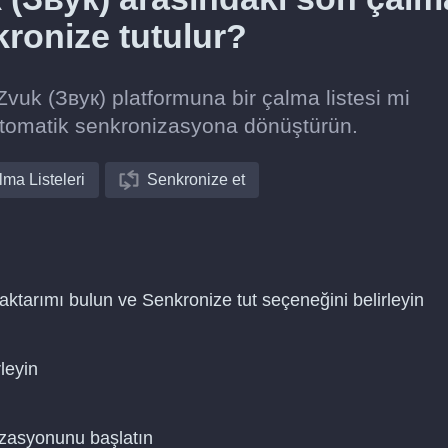
nkronize tutulur?
uk (Звук) platformuna bir çalma listesi mi
otomatik senkronizasyona dönüştürün.
ma Listeleri
Senkronize et
aktarımı bulun ve Senkronize tut seçeneğini belirleyin
leyin
nizasyonunu başlatın