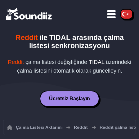
Reddit
ile
TIDAL
arasında çalma
listesi senkronizasyonu
Reddit
çalma listesi değiştiğinde
TIDAL
üzerindeki
çalma listesini otomatik olarak güncelleyin.
Ücretsiz Başlayın
Çalma Listesi Aktarımı
Reddit
Reddit çalma listel