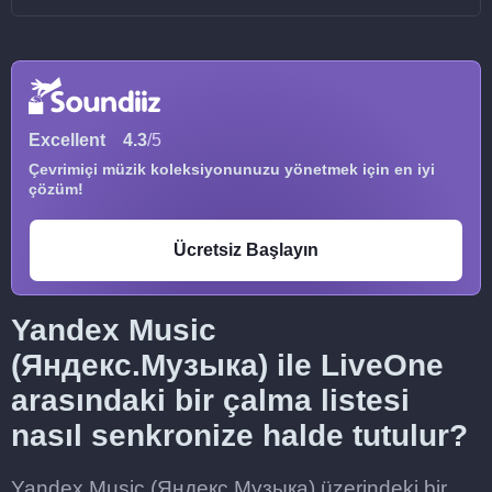
Excellent
4.3
/5
Çevrimiçi müzik koleksiyonunuzu yönetmek için en iyi
çözüm!
Ücretsiz Başlayın
Yandex Music
(Яндекс.Музыка) ile LiveOne
arasındaki bir çalma listesi
nasıl senkronize halde tutulur?
Yandex Music (Яндекс.Музыка) üzerindeki bir