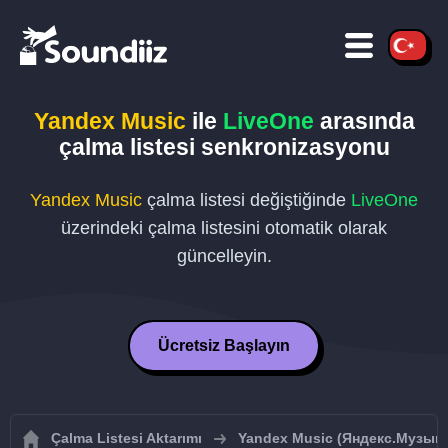
Yandex Music
ile
LiveOne
arasında
çalma listesi senkronizasyonu
Yandex Music
çalma listesi değiştiğinde
LiveOne
üzerindeki çalma listesini otomatik olarak
güncelleyin.
Ücretsiz Başlayın
Çalma Listesi Aktarımı
Yandex Music (Яндекс.Музыка