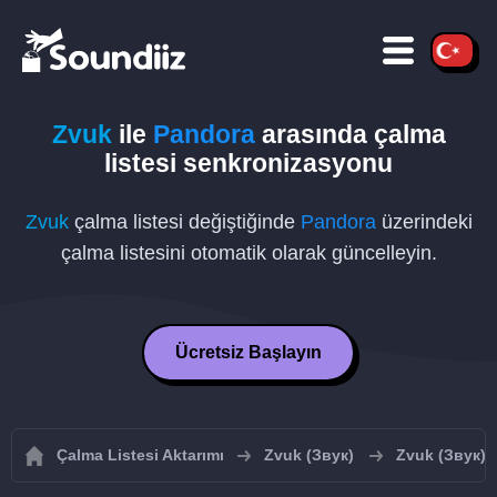
Zvuk
ile
Pandora
arasında çalma
listesi senkronizasyonu
Zvuk
çalma listesi değiştiğinde
Pandora
üzerindeki
çalma listesini otomatik olarak güncelleyin.
Ücretsiz Başlayın
Çalma Listesi Aktarımı
Zvuk (Звук)
Zvuk (Звук) ç