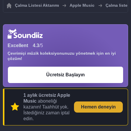
Çalma Listesi Aktarımı
Apple Music
Çalma listel
Excellent
4.3
/5
Çevrimiçi müzik koleksiyonunuzu yönetmek için en iyi
çözüm!
Ücretsiz Başlayın
1 aylık ücretsiz Apple
Music
aboneliği
kazanın! Taahhüt yok.
Hemen deneyin
İstediğiniz zaman iptal
edin.