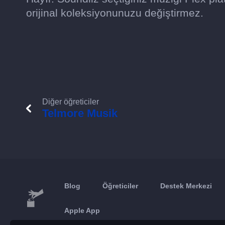
orijinal koleksiyonunuzu değiştirmez.
Diğer öğreticiler
Telmore Musik
Blog
Öğreticiler
Destek Merkezi
Apple App