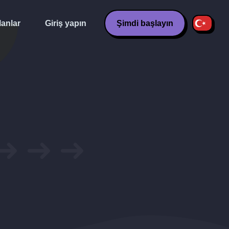
lanlar
Giriş yapın
Şimdi başlayın