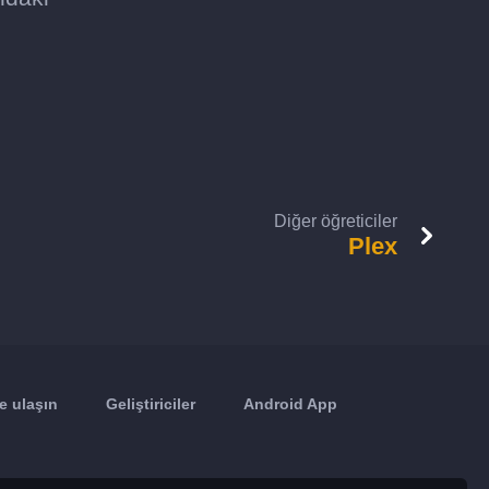
Diğer öğreticiler
Plex
e ulaşın
Geliştiriciler
Android App